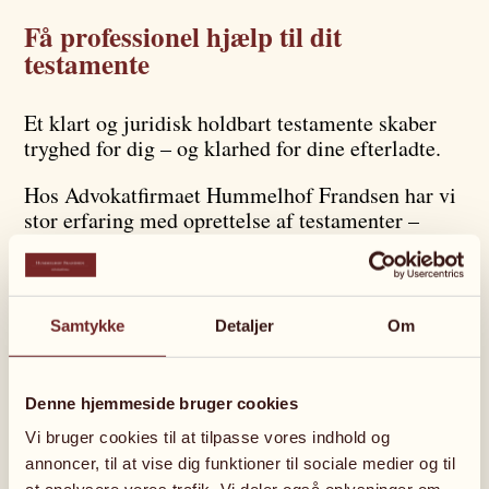
Få professionel hjælp til dit
testamente
Et klart og juridisk holdbart testamente skaber
tryghed for dig – og klarhed for dine efterladte.
Hos Advokatfirmaet Hummelhof Frandsen har vi
stor erfaring med oprettelse af testamenter –
både enkle og mere komplekse. Vi rådgiver dig
om dine muligheder ud fra netop din situation og
sørger for, at testamentet overholder reglerne i
arveloven og anden relevant lovgivning.
Samtykke
Detaljer
Om
Vi hjælper blandt andet med:
Denne hjemmeside bruger cookies
Udarbejdelse og tilpasning af individuelle og
Vi bruger cookies til at tilpasse vores indhold og
gensidige testamenter
annoncer, til at vise dig funktioner til sociale medier og til
Rådgivning om særeje, boafgift og 30 %-