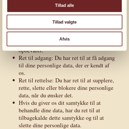
Tillad alle
Du har følgende rettigheder med hensyn til
dine personlige data:
Tillad valgte
Du har ret til at vide, hvorfor dine
personlige data er nødvendige, hvad der
Afvis
vil ske med dem, og hvor længe de bliver
opbevaret.
Ret til adgang: Du har ret til at få adgang
til dine personlige data, der er kendt af
os.
Ret til rettelse: Du har ret til at supplere,
rette, slette eller blokere dine personlige
data, når du ønsker det.
Hvis du giver os dit samtykke til at
behandle dine data, har du ret til at
tilbagekalde dette samtykke og til at
slette dine personlige data.