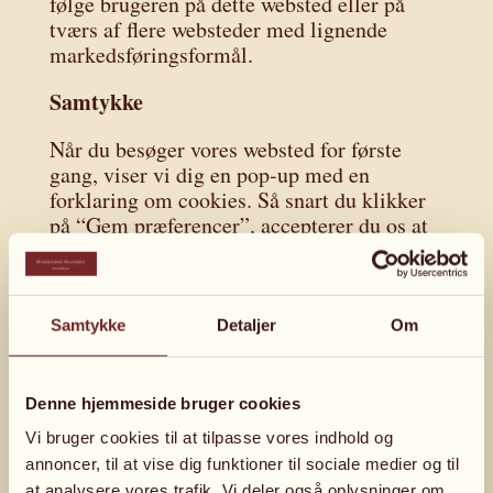
følge brugeren på dette websted eller på
tværs af flere websteder med lignende
markedsføringsformål.
Samtykke
Når du besøger vores websted for første
gang, viser vi dig en pop-up med en
forklaring om cookies. Så snart du klikker
på “Gem præferencer”, accepterer du os at
bruge de kategorier af cookies og plug-ins
du valgte i pop-up-funktionen, som
beskrevet i denne cookiepolitik. Du kan
deaktivere brugen af ​​cookies via din
Samtykke
Detaljer
Om
browser, men bemærk at vores websted
muligvis ikke længere fungerer korrekt.
Denne hjemmeside bruger cookies
Aktivering/deaktivering og sletning af
Vi bruger cookies til at tilpasse vores indhold og
cookies
annoncer, til at vise dig funktioner til sociale medier og til
at analysere vores trafik. Vi deler også oplysninger om