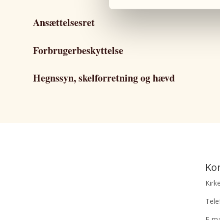
Ansættelsesret
Forbrugerbeskyttelse
Hegnssyn, skelforretning og hævd
Ko
Kirk
Tele
E-ma