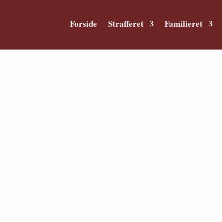
Forside
Strafferet
Familieret