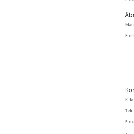
Åbn
Mand
Fred
Ko
Kirk
Tele
E-ma