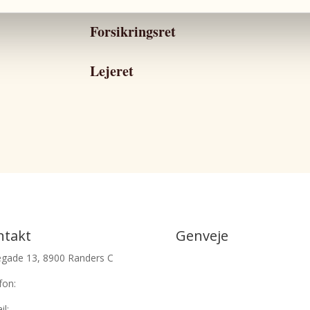
Forsikringsret
Lejeret
ntakt
Genveje
egade 13, 8900 Randers C
Strafferet
fon:
+45 70 44 44 33
Privatret
il:
advokat@hummelhof.dk
Familieret