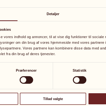
Detaljer
rsikringsselskaberne kan afvise dækning med henvisning 
sation, der ikke står mål med skadens omfang.
ookies
se vores indhold og annoncer, til at vise dig funktioner til sociale
oplysninger om din brug af vores hjemmeside med vores partnere i
ysepartnere. Vores partnere kan kombinere disse data med andr
et fra din brug af deres tjenester.
stor erfaring med forsikringsret og med at føre dialo
okatfuldmægtig Emil Janner Nielsen kan bistå og rådgi
ling eller urimelige dækningstilbud. Emil kan sikre, at
Præferencer
Statistik
tatning du har krav på.
Tillad valgte