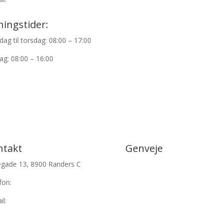
Aktuelt
ingstider:
Mød os
ag til torsdag: 08:00 – 17:00
ag: 08:00 – 16:00
ntakt
Genveje
egade 13, 8900 Randers C
Strafferet
fon:
+45 70 44 44 33
Privatret
il:
advokat@hummelhof.dk
Familieret
Aktuelt