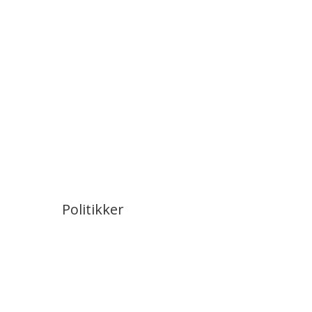
Politikker
Juridiske oplysninger
Persondatapolitik
Cookiepolitik