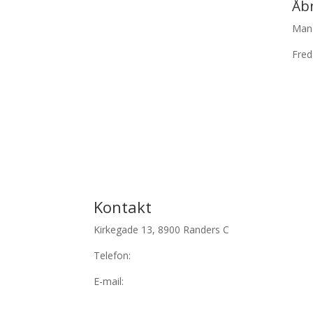
Åbn
Mand
Fred
Kontakt
Kirkegade 13, 8900 Randers C
Telefon:
+45 70 44 44 33
E-mail:
advokat@hummelhof.dk
Åbningstider: