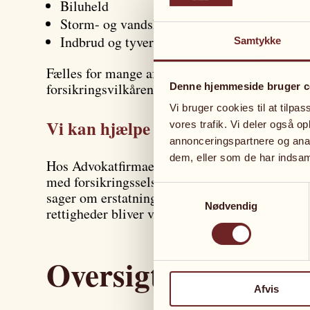
Biluheld
Storm- og vandskader
Indbrud og tyveri
Samtykke
Fælles for mange af forsikringssager er, at fo
forsikringsvilkårene – eller tilbyde en kompen
Denne hjemmeside bruger c
Vi bruger cookies til at tilpas
Vi kan hjælpe
vores trafik. Vi deler også 
annonceringspartnere og anal
dem, eller som de har indsaml
Hos Advokatfirmaet Hummelhof Frandsen har vi 
med forsikringsselskaberne på dine vegne. Adv
Samtykkevalg
sager om erstatningskrav, forsinket sagsbehand
Nødvendig
rettigheder bliver varetaget – så kan få den ers
Oversigt
Afvis