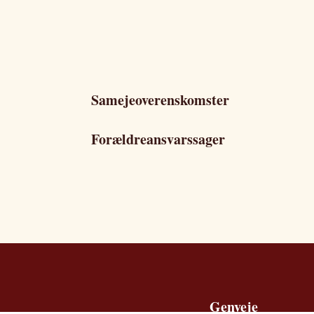
Samejeoverenskomster
Forældreansvarssager
Genveje