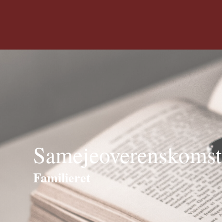
Samejeoverenskomst
Familieret