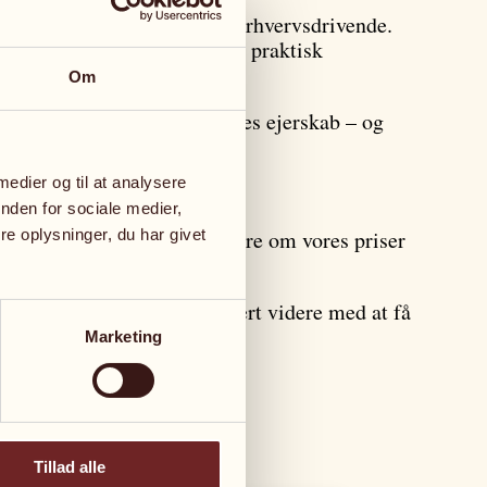
ter – både for private og erhvervsdrivende.
len bliver juridisk holdbar og praktisk
Om
tænkte rammer for jeres fælles ejerskab – og
 medier og til at analysere
nden for sociale medier,
kuelig løsning. I kan læse mere om vores priser
e oplysninger, du har givet
ælper vi dig hurtigt og sikkert videre med at få
Marketing
Tillad alle