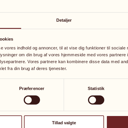
 solid erfaring med udarbejdelse af samejeoverenskoms
tage højde for i netop jeres situation, og sikrer, at afta
Detaljer
partnere, hjælper vi jer med at skabe trygge og gennem
ookies
se vores indhold og annoncer, til at vise dig funktioner til sociale
l. moms)
oplysninger om din brug af vores hjemmeside med vores partnere i
yder vi også pakkeløsninger, så I får en samlet og overs
ysepartnere. Vores partnere kan kombinere disse data med andr
et fra din brug af deres tjenester.
3
eller sende en besked på
emil@hummelhof.dk
– så hj
Præferencer
Statistik
Tillad valgte