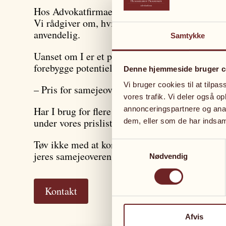
Hos Advokatfirmaet Hummelhof Frandsen har vi
Vi rådgiver om, hvilke forhold det er vigtigt at 
anvendelig.
Samtykke
Uanset om I er et par, venner eller samarbejds
forebygge potentielle konflikter.
Denne hjemmeside bruger c
Vi bruger cookies til at tilpas
– Pris for samejeoverenskomst: 4.750 kr. (ink
vores trafik. Vi deler også 
Har I brug for flere juridiske dokumenter, tilb
annonceringspartnere og anal
under vores prisliste.
dem, eller som de har indsaml
Tøv ikke med at kontakte os på
+45 70 44 44 3
Samtykkevalg
jeres samejeoverenskomst på plads.
Nødvendig
Kontakt
Afvis